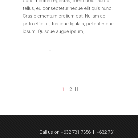
condimentum egestas, libero dolor auctor
tellus, eu consectetur neque elit quis nunc.
Cras elementum pretium est. Nullam ac
justo efficitur, tristique ligula a, pellentesque
ipsum. Quisque augue ipsum,
1
2
Call us on +632 731 7356 | +632 731