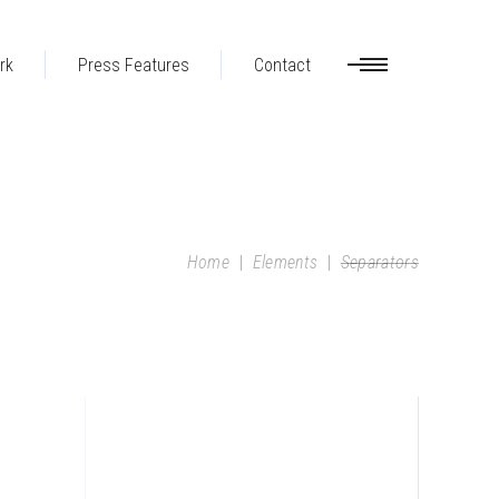
rk
Press Features
Contact
Home
|
Elements
|
Separators